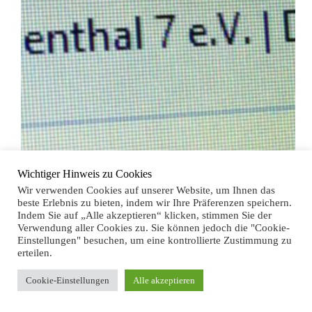
Glück Auf zusammen, das Jahr 2020 ist zu Ende
Wichtiger Hinweis zu Cookies
und auch für uns war es ein anstrengendes Jahr. Das
Wir verwenden Cookies auf unserer Website, um Ihnen das
es anstrengend werden würde war uns klar, doch die
beste Erlebnis zu bieten, indem wir Ihre Präferenzen speichern.
Corona Pandemie hat das um einiges gesteigert.
Indem Sie auf „Alle akzeptieren“ klicken, stimmen Sie der
Kurz nach dem Kauf der…
Verwendung aller Cookies zu. Sie können jedoch die "Cookie-
Einstellungen" besuchen, um eine kontrollierte Zustimmung zu
erteilen.
Cookie-Einstellungen
Alle akzeptieren
Facebook
Instagram