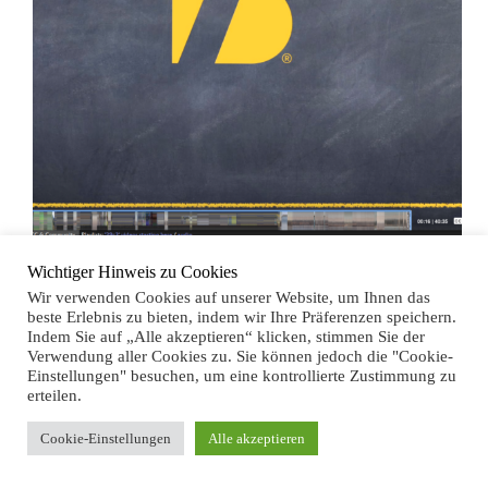
Wir haben uns auf dem 39. Chaos Communication
Wichtiger Hinweis zu Cookies
Congress in Hamburg präsentiert. Falls ihr nicht live
Wir verwenden Cookies auf unserer Website, um Ihnen das
dabei wart, könnt ihr hier die Aufzeichnung sehen.
beste Erlebnis zu bieten, indem wir Ihre Präferenzen speichern.
Indem Sie auf „Alle akzeptieren“ klicken, stimmen Sie der
Verwendung aller Cookies zu. Sie können jedoch die "Cookie-
Einstellungen" besuchen, um eine kontrollierte Zustimmung zu
erteilen.
Cookie-Einstellungen
Alle akzeptieren
Facebook
Instagram